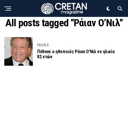
All posts tagged "Ράιαν Ο’Νιλ"
PEOPLE
Πέθανε ο ηθοποιός Ράιαν Ο’Νιλ σε ηλικία
82 ετών