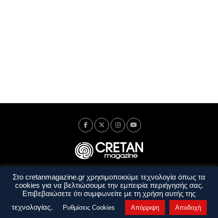
Στο cretanmagazine.gr χρησιμοποιούμε τεχνολογία όπως τα
Ταυτότητα
Πολιτική Απορρήτου
Όροι Χρήσης
cookies για να βελτιώσουμε την εμπειρία περιήγησής σας.
Όροι και Προϋποθέσεις
Επιβεβαιώσετε ότι συμφωνείτε με τη χρήση αυτής της
Copyright © 2014 - 2026 Cretanmagazine. All rights reserved. by
j. bitsakakis
τεχνολογίας.
Ρυθμίσεις Cookies
Απόρριψη
Αποδοχή