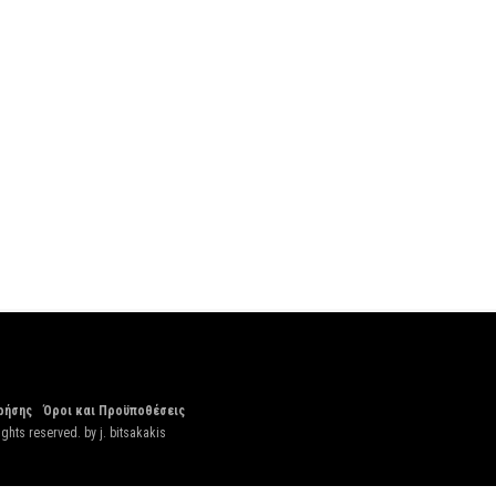
ρήσης
Όροι και Προϋποθέσεις
ights reserved. by
j. bitsakakis