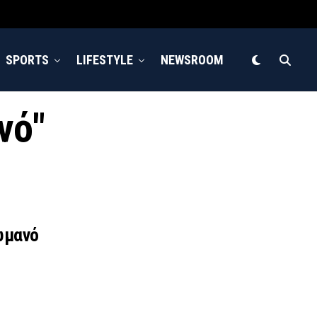
SPORTS
LIFESTYLE
NEWSROOM
νό"
ωμανό