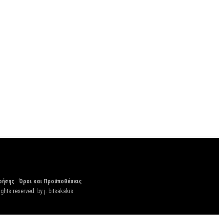
ρήσης
Όροι και Προϋποθέσεις
ights reserved. by
j. bitsakakis