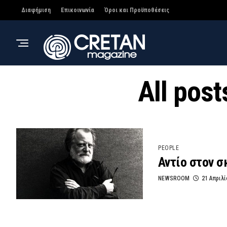
Διαφήμιση
Επικοινωνία
Όροι και Προϋποθέσεις
All pos
PEOPLE
Αντίο στον 
NEWSROOM
21 Απριλί