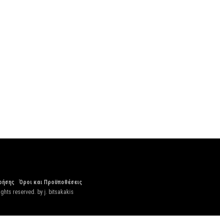
ρήσης
Όροι και Προϋποθέσεις
ights reserved. by
j. bitsakakis