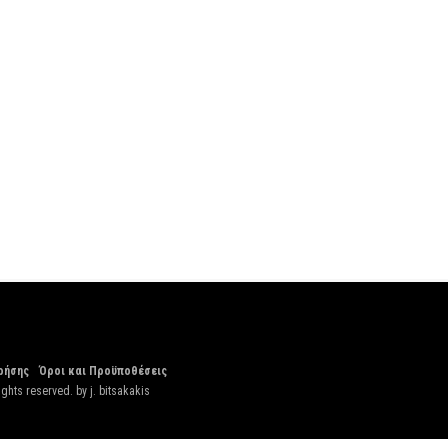
ρήσης
Όροι και Προϋποθέσεις
ights reserved. by
j. bitsakakis