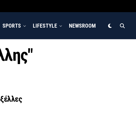
SPORTS
LIFESTYLE
NEWSROOM
λλης"
υξέλλες