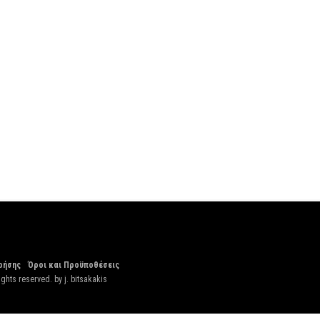
ρήσης
Όροι και Προϋποθέσεις
ights reserved. by
j. bitsakakis