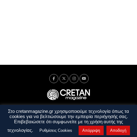
Στο cretanmagazine.gr χρησιμοποιούμε τεχνολογία όπως τα
Ταυτότητα
Πολιτική Απορρήτου
Όροι Χρήσης
cookies για να βελτιώσουμε την εμπειρία περιήγησής σας.
Όροι και Προϋποθέσεις
Επιβεβαιώσετε ότι συμφωνείτε με τη χρήση αυτής της
Copyright © 2014 - 2026 Cretanmagazine. All rights reserved. by
j. bitsakakis
τεχνολογίας.
Ρυθμίσεις Cookies
Απόρριψη
Αποδοχή