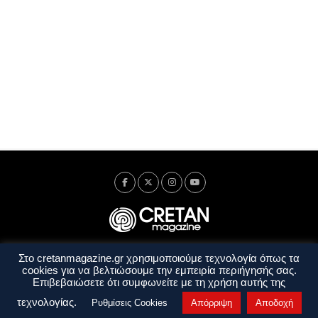
Στο cretanmagazine.gr χρησιμοποιούμε τεχνολογία όπως τα
Ταυτότητα
Πολιτική Απορρήτου
Όροι Χρήσης
cookies για να βελτιώσουμε την εμπειρία περιήγησής σας.
Όροι και Προϋποθέσεις
Επιβεβαιώσετε ότι συμφωνείτε με τη χρήση αυτής της
Copyright © 2014 - 2026 Cretanmagazine. All rights reserved. by
j. bitsakakis
τεχνολογίας.
Ρυθμίσεις Cookies
Απόρριψη
Αποδοχή