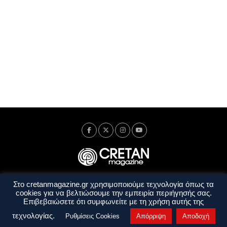
Στο cretanmagazine.gr χρησιμοποιούμε τεχνολογία όπως τα
Ταυτότητα
Πολιτική Απορρήτου
Όροι Χρήσης
cookies για να βελτιώσουμε την εμπειρία περιήγησής σας.
Όροι και Προϋποθέσεις
Επιβεβαιώσετε ότι συμφωνείτε με τη χρήση αυτής της
Copyright © 2014 - 2026 Cretanmagazine. All rights reserved. by
j. bitsakakis
τεχνολογίας.
Ρυθμίσεις Cookies
Απόρριψη
Αποδοχή