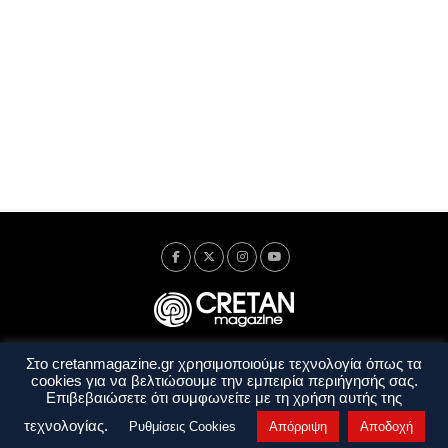
Στο cretanmagazine.gr χρησιμοποιούμε τεχνολογία όπως τα
Ταυτότητα
Πολιτική Απορρήτου
Όροι Χρήσης
cookies για να βελτιώσουμε την εμπειρία περιήγησής σας.
Όροι και Προϋποθέσεις
Επιβεβαιώσετε ότι συμφωνείτε με τη χρήση αυτής της
Copyright © 2014 - 2026 Cretanmagazine. All rights reserved. by
j. bitsakakis
τεχνολογίας.
Ρυθμίσεις Cookies
Απόρριψη
Αποδοχή