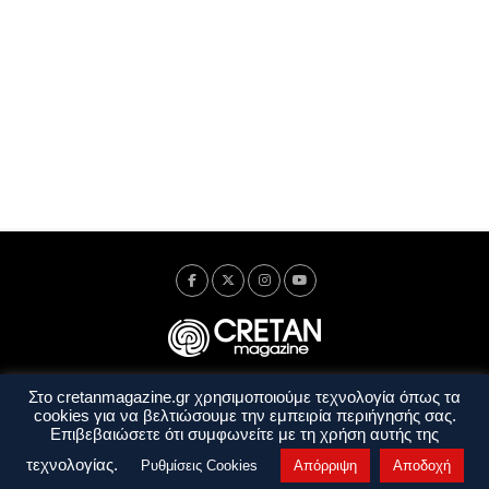
Στο cretanmagazine.gr χρησιμοποιούμε τεχνολογία όπως τα
Ταυτότητα
Πολιτική Απορρήτου
Όροι Χρήσης
cookies για να βελτιώσουμε την εμπειρία περιήγησής σας.
Όροι και Προϋποθέσεις
Επιβεβαιώσετε ότι συμφωνείτε με τη χρήση αυτής της
Copyright © 2014 - 2026 Cretanmagazine. All rights reserved. by
j. bitsakakis
τεχνολογίας.
Ρυθμίσεις Cookies
Απόρριψη
Αποδοχή