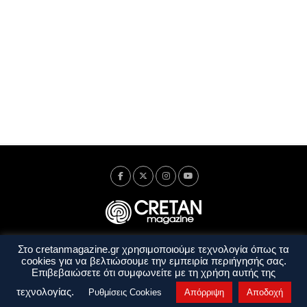
Στο cretanmagazine.gr χρησιμοποιούμε τεχνολογία όπως τα
Ταυτότητα
Πολιτική Απορρήτου
Όροι Χρήσης
cookies για να βελτιώσουμε την εμπειρία περιήγησής σας.
Όροι και Προϋποθέσεις
Επιβεβαιώσετε ότι συμφωνείτε με τη χρήση αυτής της
Copyright © 2014 - 2026 Cretanmagazine. All rights reserved. by
j. bitsakakis
τεχνολογίας.
Ρυθμίσεις Cookies
Απόρριψη
Αποδοχή