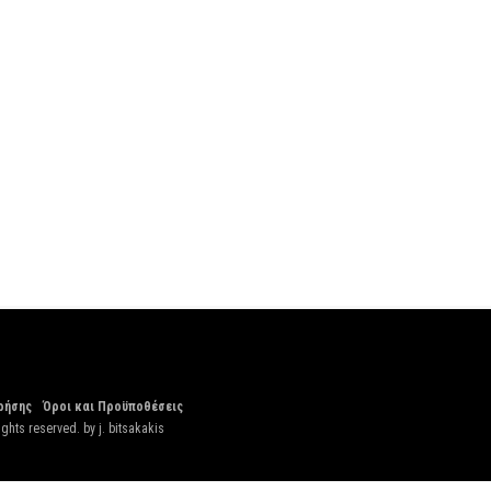
ρήσης
Όροι και Προϋποθέσεις
ights reserved. by
j. bitsakakis