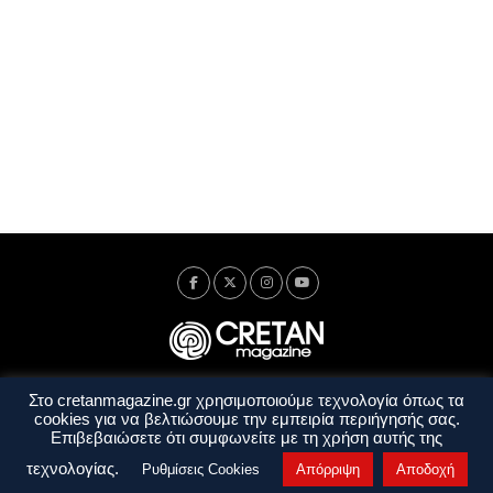
Στο cretanmagazine.gr χρησιμοποιούμε τεχνολογία όπως τα
Ταυτότητα
Πολιτική Απορρήτου
Όροι Χρήσης
cookies για να βελτιώσουμε την εμπειρία περιήγησής σας.
Όροι και Προϋποθέσεις
Επιβεβαιώσετε ότι συμφωνείτε με τη χρήση αυτής της
Copyright © 2014 - 2026 Cretanmagazine. All rights reserved. by
j. bitsakakis
τεχνολογίας.
Ρυθμίσεις Cookies
Απόρριψη
Αποδοχή