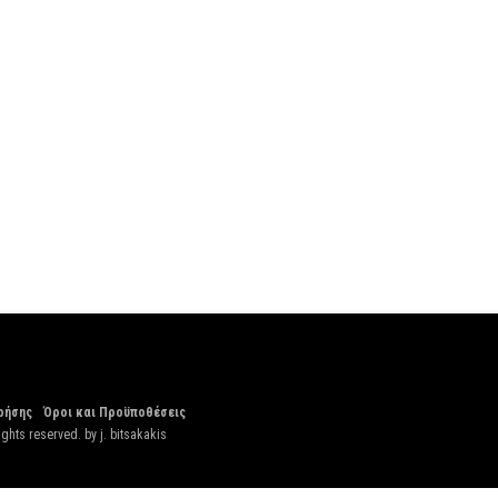
ρήσης
Όροι και Προϋποθέσεις
ights reserved. by
j. bitsakakis