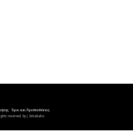
ρήσης
Όροι και Προϋποθέσεις
ights reserved. by
j. bitsakakis