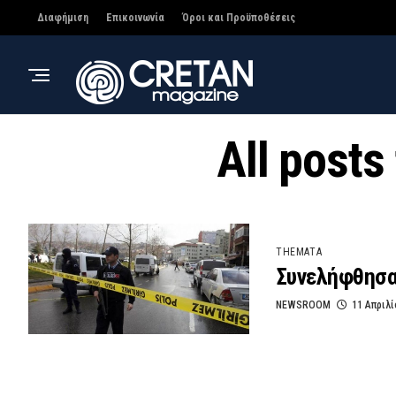
Διαφήμιση
Επικοινωνία
Όροι και Προϋποθέσεις
All posts
THEMATA
Συνελήφθησαν
NEWSROOM
11 Απριλί