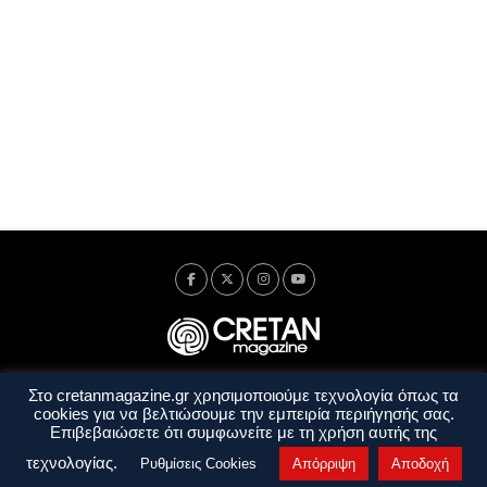
Στο cretanmagazine.gr χρησιμοποιούμε τεχνολογία όπως τα
Ταυτότητα
Πολιτική Απορρήτου
Όροι Χρήσης
cookies για να βελτιώσουμε την εμπειρία περιήγησής σας.
Όροι και Προϋποθέσεις
Επιβεβαιώσετε ότι συμφωνείτε με τη χρήση αυτής της
Copyright © 2014 - 2026 Cretanmagazine. All rights reserved. by
j. bitsakakis
τεχνολογίας.
Ρυθμίσεις Cookies
Απόρριψη
Αποδοχή