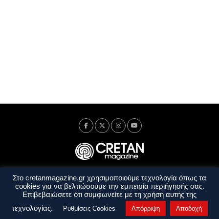
Στο cretanmagazine.gr χρησιμοποιούμε τεχνολογία όπως τα
Ταυτότητα
Πολιτική Απορρήτου
Όροι Χρήσης
cookies για να βελτιώσουμε την εμπειρία περιήγησής σας.
Όροι και Προϋποθέσεις
Επιβεβαιώσετε ότι συμφωνείτε με τη χρήση αυτής της
Copyright © 2014 - 2026 Cretanmagazine. All rights reserved. by
j. bitsakakis
τεχνολογίας.
Ρυθμίσεις Cookies
Απόρριψη
Αποδοχή