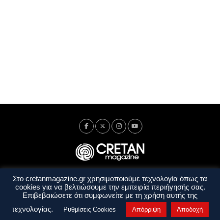
Στο cretanmagazine.gr χρησιμοποιούμε τεχνολογία όπως τα
Ταυτότητα
Πολιτική Απορρήτου
Όροι Χρήσης
cookies για να βελτιώσουμε την εμπειρία περιήγησής σας.
Όροι και Προϋποθέσεις
Επιβεβαιώσετε ότι συμφωνείτε με τη χρήση αυτής της
Copyright © 2014 - 2026 Cretanmagazine. All rights reserved. by
j. bitsakakis
τεχνολογίας.
Ρυθμίσεις Cookies
Απόρριψη
Αποδοχή