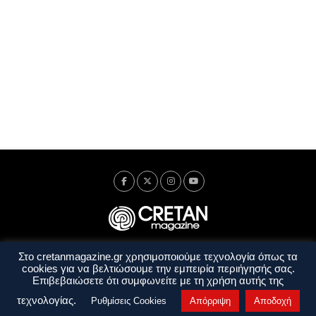
Στο cretanmagazine.gr χρησιμοποιούμε τεχνολογία όπως τα
Ταυτότητα
Πολιτική Απορρήτου
Όροι Χρήσης
cookies για να βελτιώσουμε την εμπειρία περιήγησής σας.
Όροι και Προϋποθέσεις
Επιβεβαιώσετε ότι συμφωνείτε με τη χρήση αυτής της
Copyright © 2014 - 2026 Cretanmagazine. All rights reserved. by
j. bitsakakis
τεχνολογίας.
Ρυθμίσεις Cookies
Απόρριψη
Αποδοχή