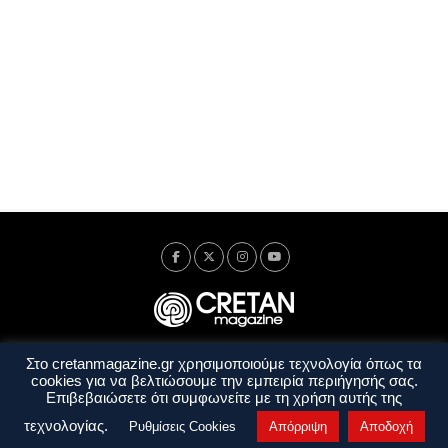
Στο cretanmagazine.gr χρησιμοποιούμε τεχνολογία όπως τα
Ταυτότητα
Πολιτική Απορρήτου
Όροι Χρήσης
cookies για να βελτιώσουμε την εμπειρία περιήγησής σας.
Όροι και Προϋποθέσεις
Επιβεβαιώσετε ότι συμφωνείτε με τη χρήση αυτής της
Copyright © 2014 - 2026 Cretanmagazine. All rights reserved. by
j. bitsakakis
τεχνολογίας.
Ρυθμίσεις Cookies
Απόρριψη
Αποδοχή