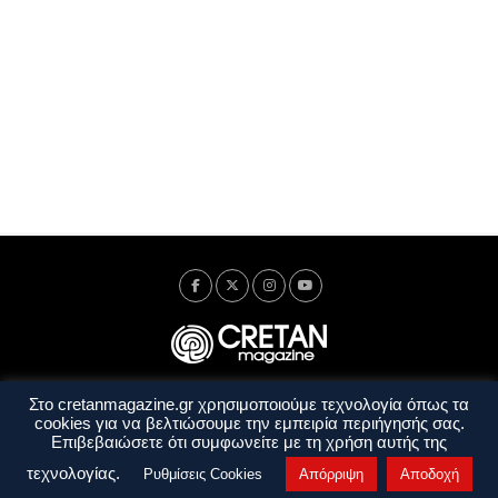
Στο cretanmagazine.gr χρησιμοποιούμε τεχνολογία όπως τα
Ταυτότητα
Πολιτική Απορρήτου
Όροι Χρήσης
cookies για να βελτιώσουμε την εμπειρία περιήγησής σας.
Όροι και Προϋποθέσεις
Επιβεβαιώσετε ότι συμφωνείτε με τη χρήση αυτής της
Copyright © 2014 - 2026 Cretanmagazine. All rights reserved. by
j. bitsakakis
τεχνολογίας.
Ρυθμίσεις Cookies
Απόρριψη
Αποδοχή