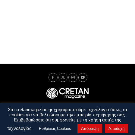
Στο cretanmagazine.gr χρησιμοποιούμε τεχνολογία όπως τα
Ταυτότητα
Πολιτική Απορρήτου
Όροι Χρήσης
cookies για να βελτιώσουμε την εμπειρία περιήγησής σας.
Όροι και Προϋποθέσεις
Επιβεβαιώσετε ότι συμφωνείτε με τη χρήση αυτής της
Copyright © 2014 - 2026 Cretanmagazine. All rights reserved. by
j. bitsakakis
τεχνολογίας.
Ρυθμίσεις Cookies
Απόρριψη
Αποδοχή