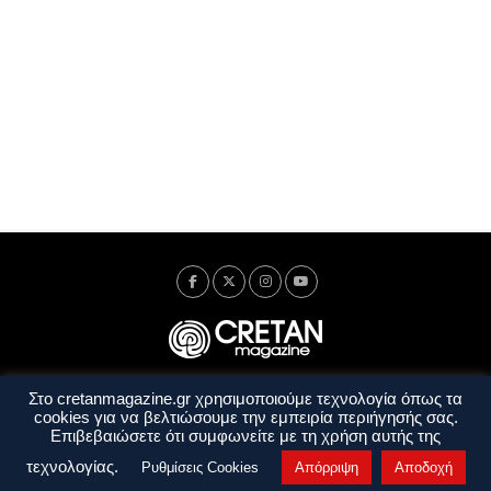
Στο cretanmagazine.gr χρησιμοποιούμε τεχνολογία όπως τα
Ταυτότητα
Πολιτική Απορρήτου
Όροι Χρήσης
cookies για να βελτιώσουμε την εμπειρία περιήγησής σας.
Όροι και Προϋποθέσεις
Επιβεβαιώσετε ότι συμφωνείτε με τη χρήση αυτής της
Copyright © 2014 - 2026 Cretanmagazine. All rights reserved. by
j. bitsakakis
τεχνολογίας.
Ρυθμίσεις Cookies
Απόρριψη
Αποδοχή