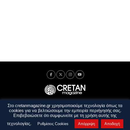
Στο cretanmagazine.gr χρησιμοποιούμε τεχνολογία όπως τα
Ταυτότητα
Πολιτική Απορρήτου
Όροι Χρήσης
cookies για να βελτιώσουμε την εμπειρία περιήγησής σας.
Όροι και Προϋποθέσεις
Επιβεβαιώσετε ότι συμφωνείτε με τη χρήση αυτής της
Copyright © 2014 - 2026 Cretanmagazine. All rights reserved. by
j. bitsakakis
τεχνολογίας.
Ρυθμίσεις Cookies
Απόρριψη
Αποδοχή