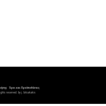
ρήσης
Όροι και Προϋποθέσεις
ights reserved. by
j. bitsakakis