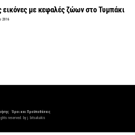
ς εικόνες με κεφαλές ζώων στο Τυμπάκι
υ 2016
ρήσης
Όροι και Προϋποθέσεις
ights reserved. by
j. bitsakakis