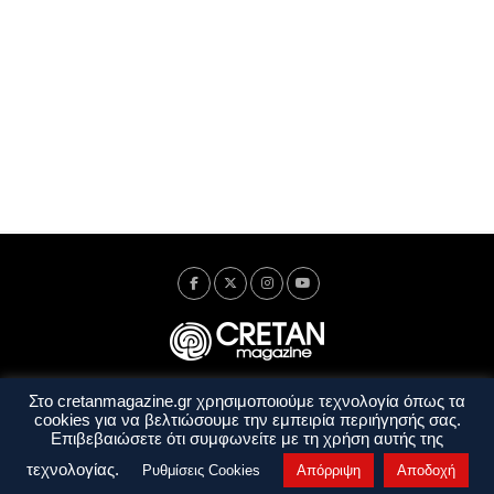
Στο cretanmagazine.gr χρησιμοποιούμε τεχνολογία όπως τα
Ταυτότητα
Πολιτική Απορρήτου
Όροι Χρήσης
cookies για να βελτιώσουμε την εμπειρία περιήγησής σας.
Όροι και Προϋποθέσεις
Επιβεβαιώσετε ότι συμφωνείτε με τη χρήση αυτής της
Copyright © 2014 - 2026 Cretanmagazine. All rights reserved. by
j. bitsakakis
τεχνολογίας.
Ρυθμίσεις Cookies
Απόρριψη
Αποδοχή