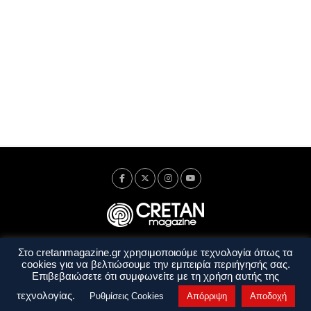
Στο cretanmagazine.gr χρησιμοποιούμε τεχνολογία όπως τα
Ταυτότητα
Πολιτική Απορρήτου
Όροι Χρήσης
cookies για να βελτιώσουμε την εμπειρία περιήγησής σας.
Όροι και Προϋποθέσεις
Επιβεβαιώσετε ότι συμφωνείτε με τη χρήση αυτής της
Copyright © 2014 - 2026 Cretanmagazine. All rights reserved. by
j. bitsakakis
τεχνολογίας.
Ρυθμίσεις Cookies
Απόρριψη
Αποδοχή