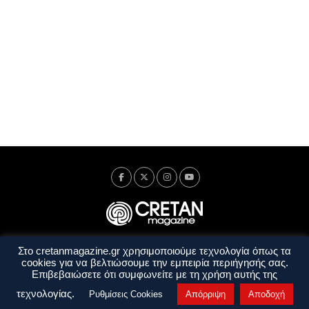
Στο cretanmagazine.gr χρησιμοποιούμε τεχνολογία όπως τα
Ταυτότητα
Πολιτική Απορρήτου
Όροι Χρήσης
cookies για να βελτιώσουμε την εμπειρία περιήγησής σας.
Όροι και Προϋποθέσεις
Επιβεβαιώσετε ότι συμφωνείτε με τη χρήση αυτής της
Copyright © 2014 - 2026 Cretanmagazine. All rights reserved. by
j. bitsakakis
τεχνολογίας.
Ρυθμίσεις Cookies
Απόρριψη
Αποδοχή