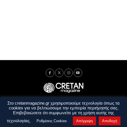
Στο cretanmagazine.gr χρησιμοποιούμε τεχνολογία όπως τα
Ταυτότητα
Πολιτική Απορρήτου
Όροι Χρήσης
cookies για να βελτιώσουμε την εμπειρία περιήγησής σας.
Όροι και Προϋποθέσεις
Επιβεβαιώσετε ότι συμφωνείτε με τη χρήση αυτής της
Copyright © 2014 - 2026 Cretanmagazine. All rights reserved. by
j. bitsakakis
τεχνολογίας.
Ρυθμίσεις Cookies
Απόρριψη
Αποδοχή