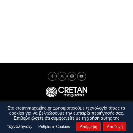
Στο cretanmagazine.gr χρησιμοποιούμε τεχνολογία όπως τα
Ταυτότητα
Πολιτική Απορρήτου
Όροι Χρήσης
cookies για να βελτιώσουμε την εμπειρία περιήγησής σας.
Όροι και Προϋποθέσεις
Επιβεβαιώσετε ότι συμφωνείτε με τη χρήση αυτής της
Copyright © 2014 - 2026 Cretanmagazine. All rights reserved. by
j. bitsakakis
τεχνολογίας.
Ρυθμίσεις Cookies
Απόρριψη
Αποδοχή