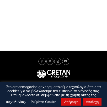
Στο cretanmagazine.gr χρησιμοποιούμε τεχνολογία όπως τα
Ταυτότητα
Πολιτική Απορρήτου
Όροι Χρήσης
cookies για να βελτιώσουμε την εμπειρία περιήγησής σας.
Όροι και Προϋποθέσεις
Επιβεβαιώσετε ότι συμφωνείτε με τη χρήση αυτής της
Copyright © 2014 - 2026 Cretanmagazine. All rights reserved. by
j. bitsakakis
τεχνολογίας.
Ρυθμίσεις Cookies
Απόρριψη
Αποδοχή