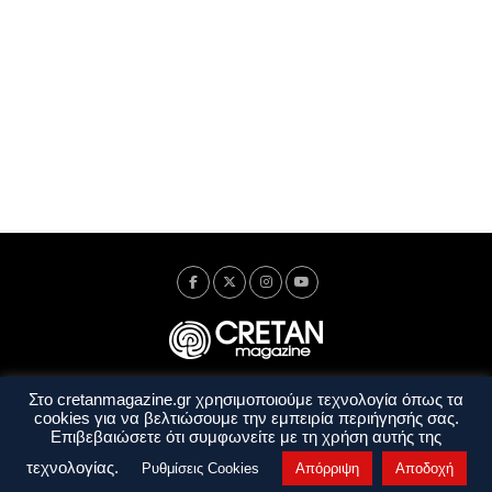
Στο cretanmagazine.gr χρησιμοποιούμε τεχνολογία όπως τα
Ταυτότητα
Πολιτική Απορρήτου
Όροι Χρήσης
cookies για να βελτιώσουμε την εμπειρία περιήγησής σας.
Όροι και Προϋποθέσεις
Επιβεβαιώσετε ότι συμφωνείτε με τη χρήση αυτής της
Copyright © 2014 - 2026 Cretanmagazine. All rights reserved. by
j. bitsakakis
τεχνολογίας.
Ρυθμίσεις Cookies
Απόρριψη
Αποδοχή