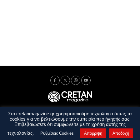
Στο cretanmagazine.gr χρησιμοποιούμε τεχνολογία όπως τα
Ταυτότητα
Πολιτική Απορρήτου
Όροι Χρήσης
cookies για να βελτιώσουμε την εμπειρία περιήγησής σας.
Όροι και Προϋποθέσεις
Επιβεβαιώσετε ότι συμφωνείτε με τη χρήση αυτής της
Copyright © 2014 - 2026 Cretanmagazine. All rights reserved. by
j. bitsakakis
τεχνολογίας.
Ρυθμίσεις Cookies
Απόρριψη
Αποδοχή