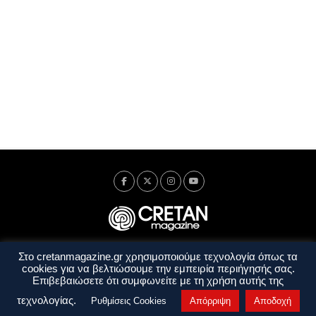
Στο cretanmagazine.gr χρησιμοποιούμε τεχνολογία όπως τα
Ταυτότητα
Πολιτική Απορρήτου
Όροι Χρήσης
cookies για να βελτιώσουμε την εμπειρία περιήγησής σας.
Όροι και Προϋποθέσεις
Επιβεβαιώσετε ότι συμφωνείτε με τη χρήση αυτής της
Copyright © 2014 - 2026 Cretanmagazine. All rights reserved. by
j. bitsakakis
τεχνολογίας.
Ρυθμίσεις Cookies
Απόρριψη
Αποδοχή