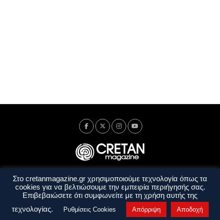
Στο cretanmagazine.gr χρησιμοποιούμε τεχνολογία όπως τα
Ταυτότητα
Πολιτική Απορρήτου
Όροι Χρήσης
cookies για να βελτιώσουμε την εμπειρία περιήγησής σας.
Όροι και Προϋποθέσεις
Επιβεβαιώσετε ότι συμφωνείτε με τη χρήση αυτής της
Copyright © 2014 - 2026 Cretanmagazine. All rights reserved. by
j. bitsakakis
τεχνολογίας.
Ρυθμίσεις Cookies
Απόρριψη
Αποδοχή