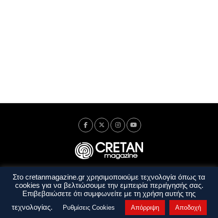
Στο cretanmagazine.gr χρησιμοποιούμε τεχνολογία όπως τα
Ταυτότητα
Πολιτική Απορρήτου
Όροι Χρήσης
cookies για να βελτιώσουμε την εμπειρία περιήγησής σας.
Όροι και Προϋποθέσεις
Επιβεβαιώσετε ότι συμφωνείτε με τη χρήση αυτής της
Copyright © 2014 - 2026 Cretanmagazine. All rights reserved. by
j. bitsakakis
τεχνολογίας.
Ρυθμίσεις Cookies
Απόρριψη
Αποδοχή