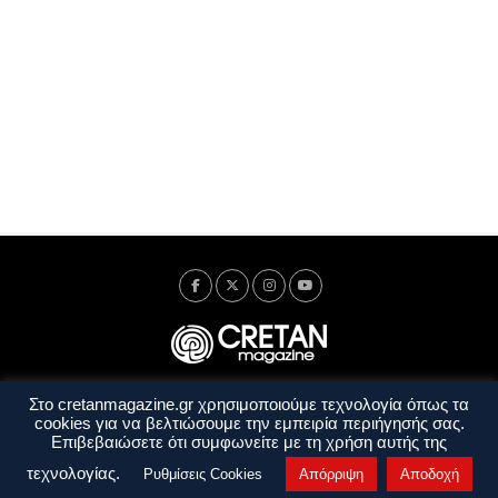
Στο cretanmagazine.gr χρησιμοποιούμε τεχνολογία όπως τα
Ταυτότητα
Πολιτική Απορρήτου
Όροι Χρήσης
cookies για να βελτιώσουμε την εμπειρία περιήγησής σας.
Όροι και Προϋποθέσεις
Επιβεβαιώσετε ότι συμφωνείτε με τη χρήση αυτής της
Copyright © 2014 - 2026 Cretanmagazine. All rights reserved. by
j. bitsakakis
τεχνολογίας.
Ρυθμίσεις Cookies
Απόρριψη
Αποδοχή