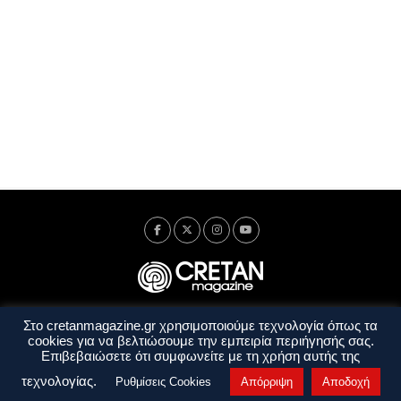
Στο cretanmagazine.gr χρησιμοποιούμε τεχνολογία όπως τα
Ταυτότητα
Πολιτική Απορρήτου
Όροι Χρήσης
cookies για να βελτιώσουμε την εμπειρία περιήγησής σας.
Όροι και Προϋποθέσεις
Επιβεβαιώσετε ότι συμφωνείτε με τη χρήση αυτής της
Copyright © 2014 - 2026 Cretanmagazine. All rights reserved. by
j. bitsakakis
τεχνολογίας.
Ρυθμίσεις Cookies
Απόρριψη
Αποδοχή