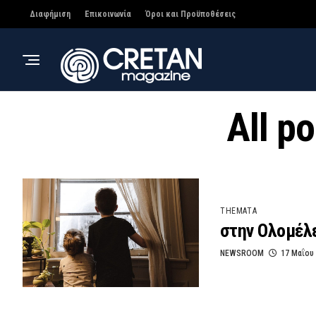
Διαφήμιση
Επικοινωνία
Όροι και Προϋποθέσεις
All p
THEMATA
στην Ολομέλε
NEWSROOM
17 Μαΐου