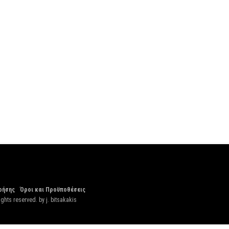
ρήσης
Όροι και Προϋποθέσεις
ights reserved. by
j. bitsakakis