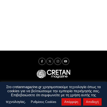
Στο cretanmagazine.gr χρησιμοποιούμε τεχνολογία όπως τα
Ταυτότητα
Πολιτική Απορρήτου
Όροι Χρήσης
cookies για να βελτιώσουμε την εμπειρία περιήγησής σας.
Όροι και Προϋποθέσεις
Επιβεβαιώσετε ότι συμφωνείτε με τη χρήση αυτής της
Copyright © 2014 - 2026 Cretanmagazine. All rights reserved. by
j. bitsakakis
τεχνολογίας.
Ρυθμίσεις Cookies
Απόρριψη
Αποδοχή