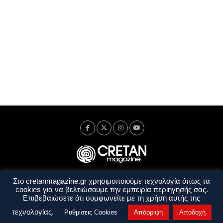
Στο cretanmagazine.gr χρησιμοποιούμε τεχνολογία όπως τα
Ταυτότητα
Πολιτική Απορρήτου
Όροι Χρήσης
cookies για να βελτιώσουμε την εμπειρία περιήγησής σας.
Όροι και Προϋποθέσεις
Επιβεβαιώσετε ότι συμφωνείτε με τη χρήση αυτής της
Copyright © 2014 - 2026 Cretanmagazine. All rights reserved. by
j. bitsakakis
τεχνολογίας.
Ρυθμίσεις Cookies
Απόρριψη
Αποδοχή