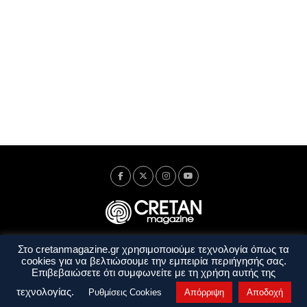
Στο cretanmagazine.gr χρησιμοποιούμε τεχνολογία όπως τα
Ταυτότητα
Πολιτική Απορρήτου
Όροι Χρήσης
cookies για να βελτιώσουμε την εμπειρία περιήγησής σας.
Όροι και Προϋποθέσεις
Επιβεβαιώσετε ότι συμφωνείτε με τη χρήση αυτής της
Copyright © 2014 - 2026 Cretanmagazine. All rights reserved. by
j. bitsakakis
τεχνολογίας.
Ρυθμίσεις Cookies
Απόρριψη
Αποδοχή