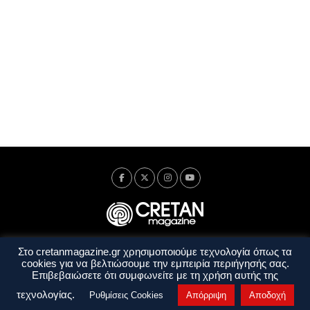
Στο cretanmagazine.gr χρησιμοποιούμε τεχνολογία όπως τα
Ταυτότητα
Πολιτική Απορρήτου
Όροι Χρήσης
cookies για να βελτιώσουμε την εμπειρία περιήγησής σας.
Όροι και Προϋποθέσεις
Επιβεβαιώσετε ότι συμφωνείτε με τη χρήση αυτής της
Copyright © 2014 - 2026 Cretanmagazine. All rights reserved. by
j. bitsakakis
τεχνολογίας.
Ρυθμίσεις Cookies
Απόρριψη
Αποδοχή