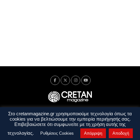
Στο cretanmagazine.gr χρησιμοποιούμε τεχνολογία όπως τα
Ταυτότητα
Πολιτική Απορρήτου
Όροι Χρήσης
cookies για να βελτιώσουμε την εμπειρία περιήγησής σας.
Όροι και Προϋποθέσεις
Επιβεβαιώσετε ότι συμφωνείτε με τη χρήση αυτής της
Copyright © 2014 - 2026 Cretanmagazine. All rights reserved. by
j. bitsakakis
τεχνολογίας.
Ρυθμίσεις Cookies
Απόρριψη
Αποδοχή