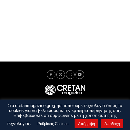
Στο cretanmagazine.gr χρησιμοποιούμε τεχνολογία όπως τα
Ταυτότητα
Πολιτική Απορρήτου
Όροι Χρήσης
cookies για να βελτιώσουμε την εμπειρία περιήγησής σας.
Όροι και Προϋποθέσεις
Επιβεβαιώσετε ότι συμφωνείτε με τη χρήση αυτής της
Copyright © 2014 - 2026 Cretanmagazine. All rights reserved. by
j. bitsakakis
τεχνολογίας.
Ρυθμίσεις Cookies
Απόρριψη
Αποδοχή