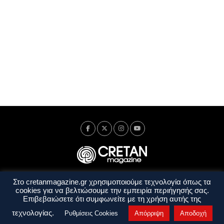
Στο cretanmagazine.gr χρησιμοποιούμε τεχνολογία όπως τα
Ταυτότητα
Πολιτική Απορρήτου
Όροι Χρήσης
cookies για να βελτιώσουμε την εμπειρία περιήγησής σας.
Όροι και Προϋποθέσεις
Επιβεβαιώσετε ότι συμφωνείτε με τη χρήση αυτής της
Copyright © 2014 - 2026 Cretanmagazine. All rights reserved. by
j. bitsakakis
τεχνολογίας.
Ρυθμίσεις Cookies
Απόρριψη
Αποδοχή