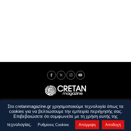
Στο cretanmagazine.gr χρησιμοποιούμε τεχνολογία όπως τα
Ταυτότητα
Πολιτική Απορρήτου
Όροι Χρήσης
cookies για να βελτιώσουμε την εμπειρία περιήγησής σας.
Όροι και Προϋποθέσεις
Επιβεβαιώσετε ότι συμφωνείτε με τη χρήση αυτής της
Copyright © 2014 - 2026 Cretanmagazine. All rights reserved. by
j. bitsakakis
τεχνολογίας.
Ρυθμίσεις Cookies
Απόρριψη
Αποδοχή