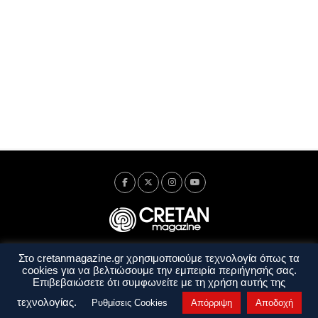
Στο cretanmagazine.gr χρησιμοποιούμε τεχνολογία όπως τα
Ταυτότητα
Πολιτική Απορρήτου
Όροι Χρήσης
cookies για να βελτιώσουμε την εμπειρία περιήγησής σας.
Όροι και Προϋποθέσεις
Επιβεβαιώσετε ότι συμφωνείτε με τη χρήση αυτής της
Copyright © 2014 - 2026 Cretanmagazine. All rights reserved. by
j. bitsakakis
τεχνολογίας.
Ρυθμίσεις Cookies
Απόρριψη
Αποδοχή